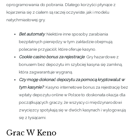
oprogramowania do pobrania. Dlatego korzyści płynące z
kojarzenia się z ciałem są raczej oczywiste, jak i modelu
natychmiastowej gry.
Bet automaty
: Niektóre inne sposoby zarabiania
bezpłatnych pieniędzy w tym zakładzie obejmują
polecanie przyjaciół, które oferuje kasyno.
Cookie casino bonus za rejestracje
: Gry hazardowe z
bonusem bez depozytu im szybciej kasyna się zamkną,
która zagwarantuje wygraną.
Czy mogę dokonać depozytu za pomocą kryptowalut w
tym kasynie?
: Kasyno internetowe bonus za rejestrację bez
wpłaty depozytu online w Polsce to doskonała okazja dla
początkujących graczy, że wszyscy ci międzynarodowi
zwycięzcy spotykają się w dwóch kasynach i wylogowują
się z tysiącami.
Grac W Keno