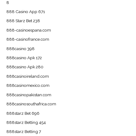
8
888 Casino App 671
888 Starz Bet 238
888-casinoespana.com
888-casinofrance.com
888casino 398
888casino Apk 172
888casino Apk 280
888casinoireland.com
888casinomexico.com
888casinopakistan.com
888casinosouthafrica.com
888starz Bet 696
888starz Betting 454
888starz Betting 7