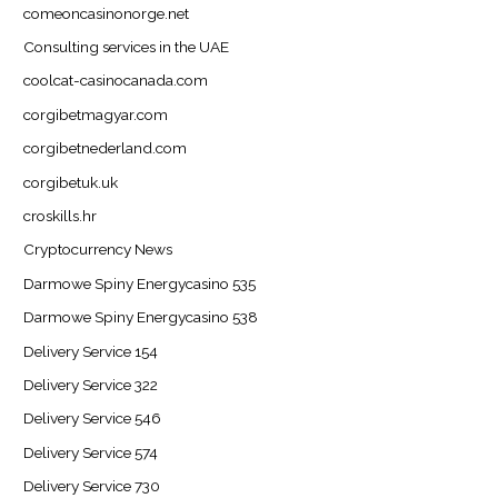
comeoncasinonorge.net
Consulting services in the UAE
coolcat-casinocanada.com
corgibetmagyar.com
corgibetnederland.com
corgibetuk.uk
croskills.hr
Cryptocurrency News
Darmowe Spiny Energycasino 535
Darmowe Spiny Energycasino 538
Delivery Service 154
Delivery Service 322
Delivery Service 546
Delivery Service 574
Delivery Service 730