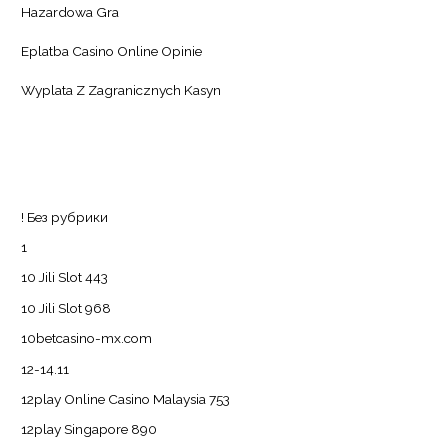
Hazardowa Gra
Eplatba Casino Online Opinie
Wyplata Z Zagranicznych Kasyn
Categories
! Без рубрики
1
10 Jili Slot 443
10 Jili Slot 968
10betcasino-mx.com
12-14.11
12play Online Casino Malaysia 753
12play Singapore 890