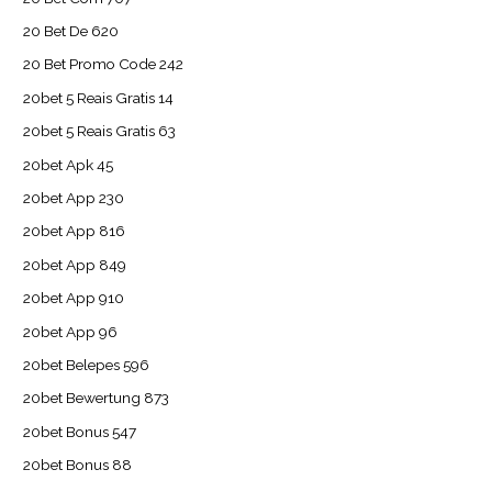
20 Bet De 620
20 Bet Promo Code 242
20bet 5 Reais Gratis 14
20bet 5 Reais Gratis 63
20bet Apk 45
20bet App 230
20bet App 816
20bet App 849
20bet App 910
20bet App 96
20bet Belepes 596
20bet Bewertung 873
20bet Bonus 547
20bet Bonus 88