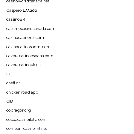
casinoworldcanada.net
Caspero Ελλάδα
cassinoBR
casumocasinocanada.com
caxinocasinonz.com
caxinocasinosuomi.com
cazeuscasinoespana.com
cazeuscasinouk.uk
CH
chefi.gr
chicken road app
CIB
cobragor.org
cocoacasinoitalia.com
comeon-casino-nl.net