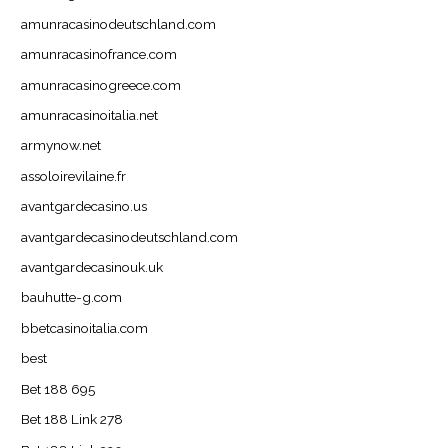
amunracasinodeutschland.com
amunracasinofrance.com
amunracasinogreece.com
amunracasinoitalia.net
armynow.net
assoloirevilaine.fr
avantgardecasino.us
avantgardecasinodeutschland.com
avantgardecasinouk.uk
bauhutte-g.com
bbetcasinoitalia.com
best
Bet 188 695
Bet 188 Link 278