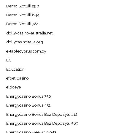
Demo Slot Jili 290
Demo Slot Jili 644
Demo Slot Jili 781
dolly-casino-australia.net
dollycasinoitalia.org
e-tablecyprus.com.cy
EC
Education
efbet Casino
eldoeye
Energycasino Bonus 350
Energycasino Bonus 451
Energycasino Bonus Bez Depozytu 412
Energycasino Bonus Bez Depozytu 569
Energycasino Free Spin 943