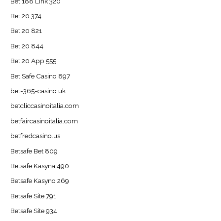
Bet 188 Link 320
Bet 20 374
Bet 20 821
Bet 20 844
Bet 20 App 555
Bet Safe Casino 897
bet-365-casino.uk
betcliccasinoitalia.com
betfaircasinoitalia.com
betfredcasino.us
Betsafe Bet 809
Betsafe Kasyna 490
Betsafe Kasyno 269
Betsafe Site 791
Betsafe Site 934