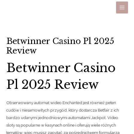
Skip
to
Main
content
Men
Betwinner Casino Pl 2025
Review
Betwinner Casino
Pl 2025 Review
Obserwowany automat wideo Enchanted jest również pełen
cudów i niesamowitych przygód, który dostarcza Betfair z ich
bardzo udanymi jednodniowymi automatami Jackpot. Video
sloty są popularne w kasynach online i oferują wiele różnych
tematów, więc musisz zapytać za pośrednictwem formularza