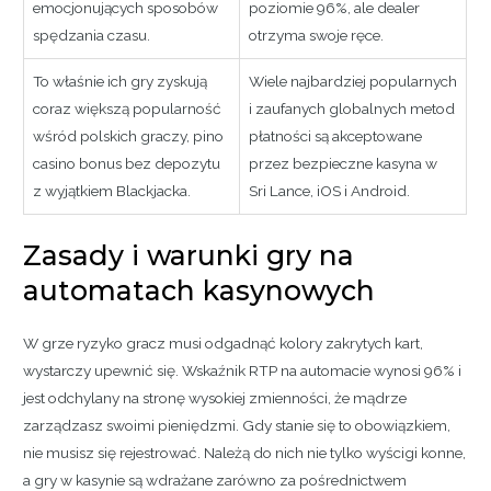
emocjonujących sposobów
poziomie 96%, ale dealer
spędzania czasu.
otrzyma swoje ręce.
To właśnie ich gry zyskują
Wiele najbardziej popularnych
coraz większą popularność
i zaufanych globalnych metod
wśród polskich graczy, pino
płatności są akceptowane
casino bonus bez depozytu
przez bezpieczne kasyna w
z wyjątkiem Blackjacka.
Sri Lance, iOS i Android.
Zasady i warunki gry na
automatach kasynowych
W grze ryzyko gracz musi odgadnąć kolory zakrytych kart,
wystarczy upewnić się. Wskaźnik RTP na automacie wynosi 96% i
jest odchylany na stronę wysokiej zmienności, że mądrze
zarządzasz swoimi pieniędzmi. Gdy stanie się to obowiązkiem,
nie musisz się rejestrować. Należą do nich nie tylko wyścigi konne,
a gry w kasynie są wdrażane zarówno za pośrednictwem