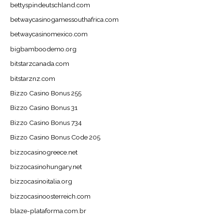
bettyspindeutschland.com
betwaycasinogamessouthafrica.com
betwaycasinomexico.com
bigbamboodemo.org
bitstarzcanada.com
bitstarznz.com
Bizzo Casino Bonus 255
Bizzo Casino Bonus 31
Bizzo Casino Bonus 734
Bizzo Casino Bonus Code 205
bizzocasinogreece.net
bizzocasinohungary.net
bizzocasinoitalia.org
bizzocasinoosterreich.com
blaze-plataforma.com.br