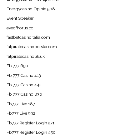
Energycasino Opinie 508
Event Speaker
eyeofhorus.cc
fastbetcasinoitalia.com
fatpiratecasinopolska.com
fatpiratecasinouk.uk
Fb 777 650
Fb 777 Casino 413
Fb 777 Casino 442
Fb 777 Casino 836
Fb777 Live 187
Fb777 Live 992
Fb777 Register Login 271
Fb777 Register Login 450