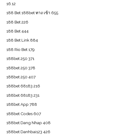
16.12
188 Bet 188bet ทาง เข้า 655
188 Bet 226
188 Bet 444
188 Bet Link 884
188 Rio Bet 179
188bet 250 371
188bet 250 378
188bet 250 407
188bet 68183 216
188bet 68183 231
188bet App 788
188bet Codes 607
188bet Dang Nhap 408
188bet Danhbai123 426