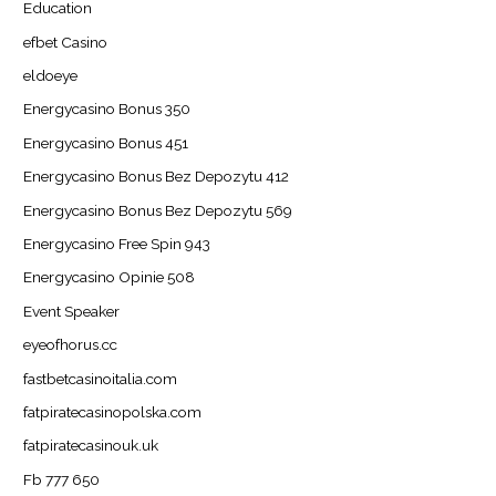
Education
efbet Casino
eldoeye
Energycasino Bonus 350
Energycasino Bonus 451
Energycasino Bonus Bez Depozytu 412
Energycasino Bonus Bez Depozytu 569
Energycasino Free Spin 943
Energycasino Opinie 508
Event Speaker
eyeofhorus.cc
fastbetcasinoitalia.com
fatpiratecasinopolska.com
fatpiratecasinouk.uk
Fb 777 650