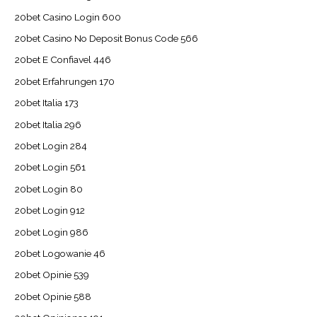
20bet Casino Login 600
20bet Casino No Deposit Bonus Code 566
20bet E Confiavel 446
20bet Erfahrungen 170
20bet Italia 173
20bet Italia 296
20bet Login 284
20bet Login 561
20bet Login 80
20bet Login 912
20bet Login 986
20bet Logowanie 46
20bet Opinie 539
20bet Opinie 588