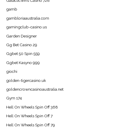
Galacticwins Casino 728
gamb
gambloriaaustralia.com
gamingclub-casino.us
Garden Designer
Gg Bet Casino 29
Ggbet 50 Spin 559
Ggbet Kasyno 999
giochi
golden-tigercasino.uk
goldencrowncasinoaustralia.net
Gym 174
Hell On Wheels Spin Off 368
Hell On Wheels Spin Off 7
Hell On Wheels Spin Off 79