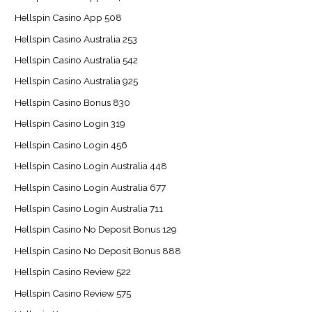
Hellspin Casino App 508
Hellspin Casino Australia 253
Hellspin Casino Australia 542
Hellspin Casino Australia 925
Hellspin Casino Bonus 830
Hellspin Casino Login 319
Hellspin Casino Login 456
Hellspin Casino Login Australia 448
Hellspin Casino Login Australia 677
Hellspin Casino Login Australia 711
Hellspin Casino No Deposit Bonus 129
Hellspin Casino No Deposit Bonus 888
Hellspin Casino Review 522
Hellspin Casino Review 575