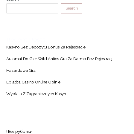
Search
Recent Posts
Kasyno Bez Depozytu Bonus Za Rejestracje
Automat Do Gier Wild Antics Gra Za Darmo Bez Rejestracji
Hazardowa Gra
Eplatba Casino Online Opinie
Wyplata Z Zagranicznych Kasyn
Categories
! Без рубрики