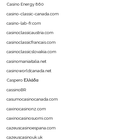
Casino Energy 860
casino-classic-canada.com
casino-lab-fr.com
casinoclassicaustria.com
casinoclassicfrancais.com
casinoclassicslovakia.com
casinomaniaitalia.net
casinoworldcanada.net
Caspero Ελλάδα
cassinoBR
casumocasinocanada.com
caxinocasinonz.com
caxinocasinosuomi.com
cazeuscasinoespana.com
cazeuscasinouk.uk