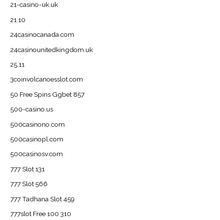
21-casino-uk.uk
21.10
24casinocanada.com
24casinounitedkingdom.uk
25.11
3coinvolcanoesslot.com
50 Free Spins Ggbet 857
500-casino.us
500casinono.com
500casinopl.com
500casinosv.com
777 Slot 131
777 Slot 566
777 Tadhana Slot 459
777slot Free 100 310