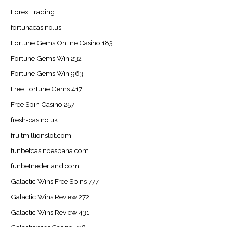
Forex Trading
fortunacasino.us
Fortune Gems Online Casino 183
Fortune Gems Win 232
Fortune Gems Win 963
Free Fortune Gems 417
Free Spin Casino 257
fresh-casino.uk
fruitmillionslot.com
funbetcasinoespana.com
funbetnederland.com
Galactic Wins Free Spins 777
Galactic Wins Review 272
Galactic Wins Review 431