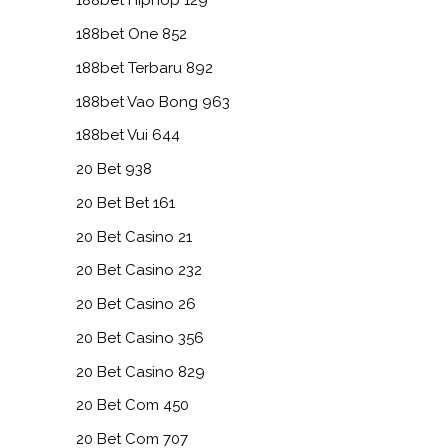
188bet Hiphop 129
188bet One 852
188bet Terbaru 892
188bet Vao Bong 963
188bet Vui 644
20 Bet 938
20 Bet Bet 161
20 Bet Casino 21
20 Bet Casino 232
20 Bet Casino 26
20 Bet Casino 356
20 Bet Casino 829
20 Bet Com 450
20 Bet Com 707