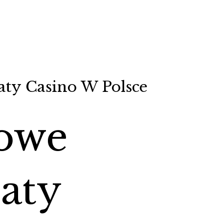
ty Casino W Polsce
owe
aty