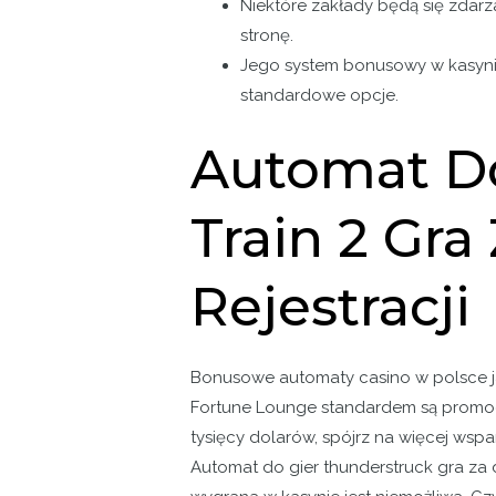
Niektóre zakłady będą się zdarzać
stronę.
Jego system bonusowy w kasyni
standardowe opcje.
Automat D
Train 2 Gr
Rejestracji
Bonusowe automaty casino w polsce j
Fortune Lounge standardem są promoc
tysięcy dolarów, spójrz na więcej wspan
Automat do gier thunderstruck gra za d