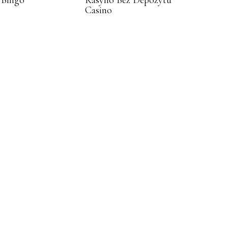
Casino