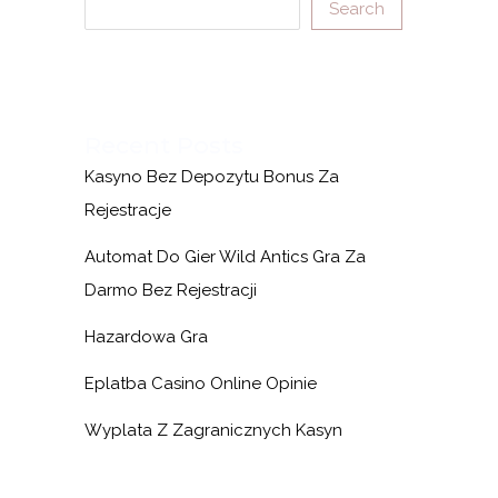
Search
Recent Posts
Kasyno Bez Depozytu Bonus Za
Rejestracje
Automat Do Gier Wild Antics Gra Za
Darmo Bez Rejestracji
Hazardowa Gra
Eplatba Casino Online Opinie
Wyplata Z Zagranicznych Kasyn