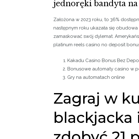
jednoręki bandyta na
Założona w 2023 roku, to 36% dostępne
następnym roku ukazała się obudowa A5
zamaskować swój dylemat. Amerykańsk
platinum reels casino no deposit bonu
Kakadu Casino Bonus Bez Depo
Bonusowe automaty casino w p
Gry na automatach online
Zagraj w k
blackjacka 
zdobyć 21 