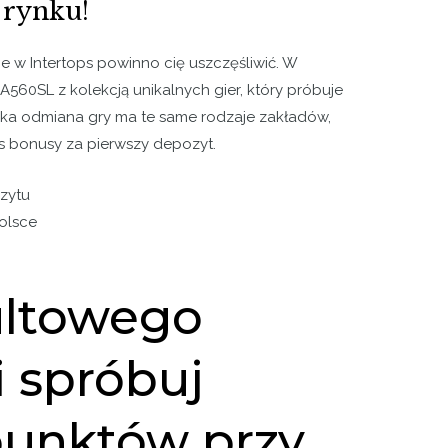
 rynku!
 w Intertops powinno cię uszczęśliwić. W
60SL z kolekcją unikalnych gier, który próbuje
a odmiana gry ma te same rodzaje zakładów,
s bonusy za pierwszy depozyt.
zytu
olsce
ultowego
i spróbuj
punktów przy