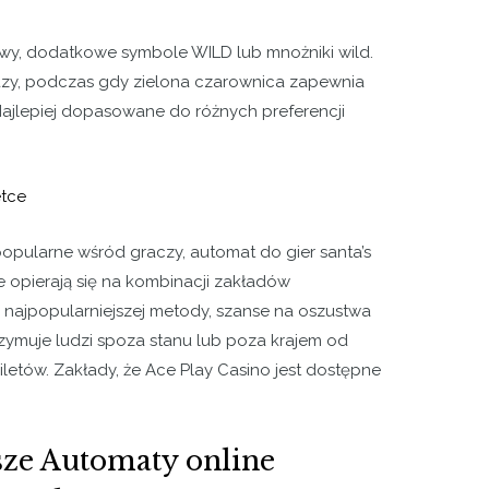
y, dodatkowe symbole WILD lub mnożniki wild.
azy, podczas gdy zielona czarownica zapewnia
ajlepiej dopasowane do różnych preferencji
etce
opularne wśród graczy, automat do gier santa’s
re opierają się na kombinacji zakładów
najpopularniejszej metody, szanse na oszustwa
rzymuje ludzi spoza stanu lub poza krajem od
iletów. Zakłady, że Ace Play Casino jest dostępne
sze Automaty online