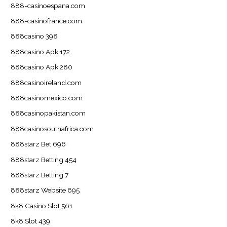
888-casinoespana.com
888-casinofrance.com
888casino 398
888casino Apk 172
888casino Apk 280
888casinoireland.com
888casinomexico.com
888casinopakistan.com
888casinosouthafrica.com
888starz Bet 696
888starz Betting 454
888starz Betting 7
888starz Website 695
8k8 Casino Slot 561
8k8 Slot 439