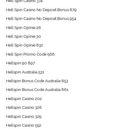
Hell Spin Casino 374
Hell Spin Casino No Deposit Bonus 879
Hell Spin Casino No Deposit Bonus 954
Hell Spin Opinie 26
Hell Spin Opinie 30
Hell Spin Opinie 832
Hell Spin Promo Code 566
Hellspin 90 897
Hellspin Australia 531
Hellspin Bonus Code Australia 853
Hellspin Bonus Code Australia 861
Hellspin Casino 202
Hellspin Casino 328
Hellspin Casino 329
Hellspin Casino 552