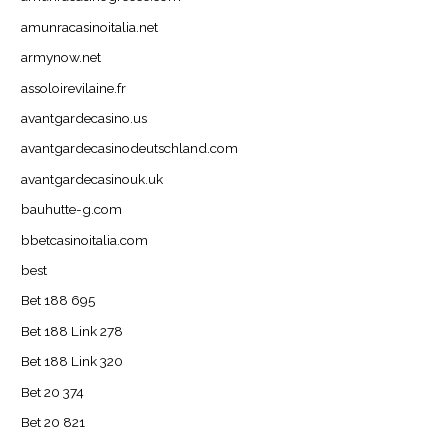
amunracasinoitalia.net
armynow.net
assoloirevilaine.fr
avantgardecasino.us
avantgardecasinodeutschland.com
avantgardecasinouk.uk
bauhutte-g.com
bbetcasinoitalia.com
best
Bet 188 695
Bet 188 Link 278
Bet 188 Link 320
Bet 20 374
Bet 20 821