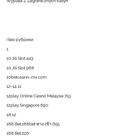
Wyplata Z Zagranicznych Kasyn
Categories
! Без рубрики
1
10 Jili Slot 443
10 Jili Slot 968
10betcasino-mx.com
12-14.11
12play Online Casino Malaysia 753
12play Singapore 890
16.12
188 Bet 188bet ทาง เข้า 655
188 Bet 226