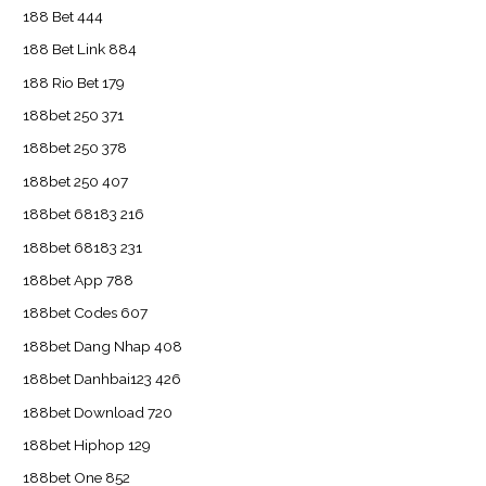
188 Bet 444
188 Bet Link 884
188 Rio Bet 179
188bet 250 371
188bet 250 378
188bet 250 407
188bet 68183 216
188bet 68183 231
188bet App 788
188bet Codes 607
188bet Dang Nhap 408
188bet Danhbai123 426
188bet Download 720
188bet Hiphop 129
188bet One 852