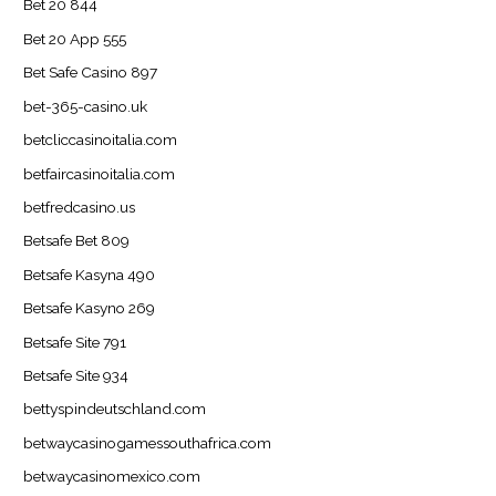
Bet 20 844
Bet 20 App 555
Bet Safe Casino 897
bet-365-casino.uk
betcliccasinoitalia.com
betfaircasinoitalia.com
betfredcasino.us
Betsafe Bet 809
Betsafe Kasyna 490
Betsafe Kasyno 269
Betsafe Site 791
Betsafe Site 934
bettyspindeutschland.com
betwaycasinogamessouthafrica.com
betwaycasinomexico.com