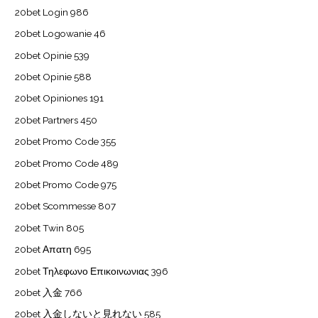
20bet Login 986
20bet Logowanie 46
20bet Opinie 539
20bet Opinie 588
20bet Opiniones 191
20bet Partners 450
20bet Promo Code 355
20bet Promo Code 489
20bet Promo Code 975
20bet Scommesse 807
20bet Twin 805
20bet Απατη 695
20bet Τηλεφωνο Επικοινωνιας 396
20bet 入金 766
20bet 入金しないと見れない 585