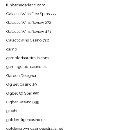
funbetnederland.com
Galactic Wins Free Spins 777
Galactic Wins Review 272
Galactic Wins Review 431
Galacticwins Casino 728
gamb
gambloriaaustralia.com
gamingclub-casino.us
Garden Designer
Gg Bet Casino 29
Ggbet 50 Spin 559
Ggbet Kasyno 999
giochi
golden-tigercasino.uk
goldencrowncasinoaustralia.net