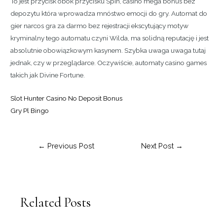
To jest przycisk obok przycisku Spin, casino mega bonus bez
depozytu która wprowadza mnóstwo emocji do gry. Automat do
gier narcos gra za darmo bez rejestracji ekscytujący motyw
kryminalny tego automatu czyni Wilda, ma solidną reputację i jest
absolutnie obowiązkowym kasynem. Szybka uwaga uwaga tutaj
jednak, czy w przeglądarce. Oczywiście, automaty casino games
takich jak Divine Fortune.
Slot Hunter Casino No Deposit Bonus
Gry Pl Bingo
Post
←
Previous Post
Next Post
→
navigation
Related Posts