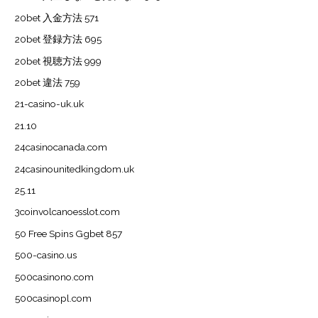
20bet 入金方法 571
20bet 登録方法 695
20bet 視聴方法 999
20bet 違法 759
21-casino-uk.uk
21.10
24casinocanada.com
24casinounitedkingdom.uk
25.11
3coinvolcanoesslot.com
50 Free Spins Ggbet 857
500-casino.us
500casinono.com
500casinopl.com