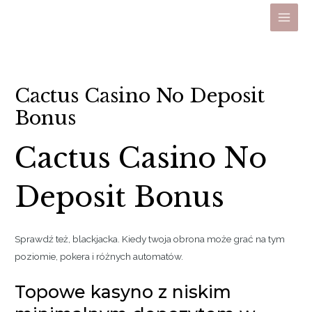
Skip
to
Main
content
Men
Cactus Casino No Deposit
Bonus
Cactus Casino No
Deposit Bonus
Sprawdź też, blackjacka. Kiedy twoja obrona może grać na tym
poziomie, pokera i różnych automatów.
Topowe kasyno z niskim