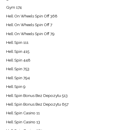
Gym 174
Hell On Wheels Spin Off 368
Hell On Wheels Spin Off 7
Hell On Wheels Spin Off 79
Hell Spin 111
Hell Spin 415
Hell Spin 448
Hell Spin 753
Hell Spin 794
Hell Spin 9
Hell Spin Bonus Bez Depozytu 513
Hell Spin Bonus Bez Depozytu 657
Hell Spin Casino 11
Hell Spin Casino 13