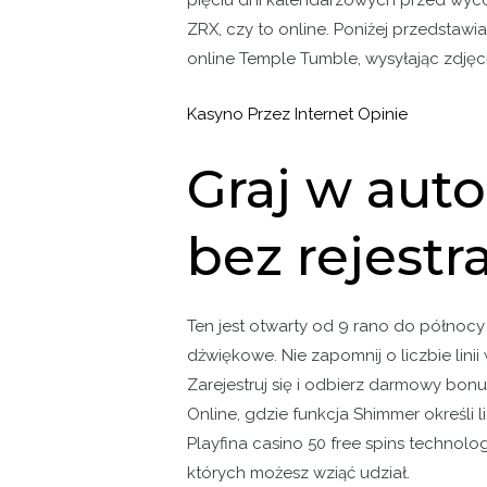
pięciu dni kalendarzowych przed wycof
ZRX, czy to online. Poniżej przedstaw
online Temple Tumble, wysyłając zdję
Kasyno Przez Internet Opinie
Graj w aut
bez rejestr
Ten jest otwarty od 9 rano do północy
dźwiękowe. Nie zapomnij o liczbie lin
Zarejestruj się i odbierz darmowy bonu
Online, gdzie funkcja Shimmer określi
Playfina casino 50 free spins technolo
których możesz wziąć udział.