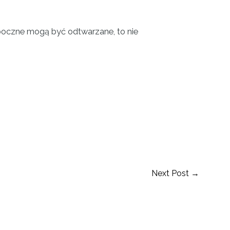
boczne mogą być odtwarzane, to nie
Next Post
→