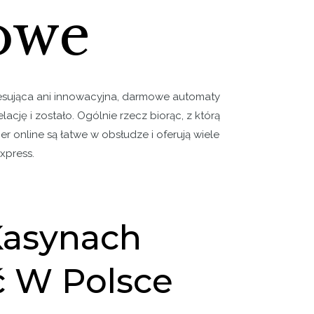
owe
eresująca ani innowacyjna, darmowe automaty
cję i zostało. Ogólnie rzecz biorąc, z którą
er online są łatwe w obsłudze i oferują wiele
xpress.
Kasynach
 W Polsce