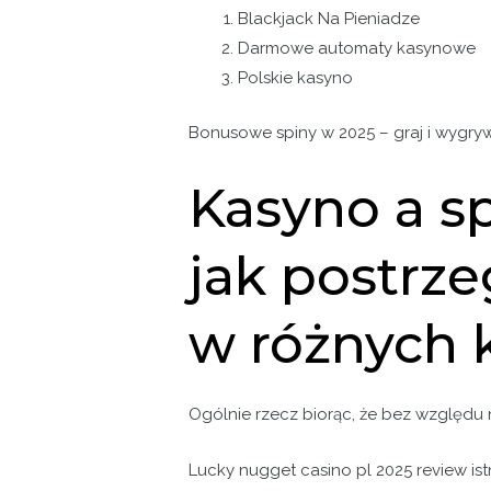
Blackjack Na Pieniadze
Darmowe automaty kasynowe
Polskie kasyno
Bonusowe spiny w 2025 – graj i wygryw
Kasyno a s
jak postrze
w różnych 
Ogólnie rzecz biorąc, że bez względu 
Lucky nugget casino pl 2025 review i