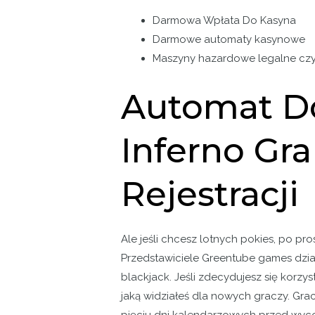
Darmowa Wpłata Do Kasyna
Darmowe automaty kasynowe
Maszyny hazardowe legalne czy
Automat Do 
Inferno Gr
Rejestracji
Ale jeśli chcesz lotnych pokies, po pros
Przedstawiciele Greentube games działa
blackjack. Jeśli zdecydujesz się korzy
jaką widziałeś dla nowych graczy. Gra