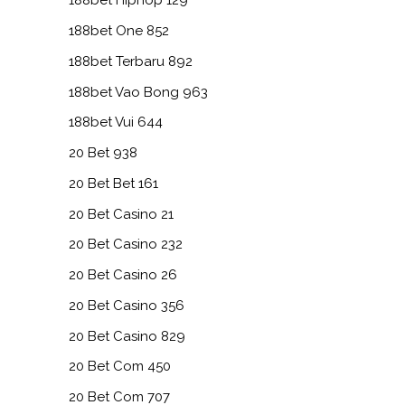
188bet Hiphop 129
188bet One 852
188bet Terbaru 892
188bet Vao Bong 963
188bet Vui 644
20 Bet 938
20 Bet Bet 161
20 Bet Casino 21
20 Bet Casino 232
20 Bet Casino 26
20 Bet Casino 356
20 Bet Casino 829
20 Bet Com 450
20 Bet Com 707