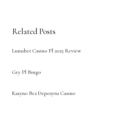
navigation
Related Posts
Lunubet Casino Pl 2025 Review
Gry Pl Bingo
Kasyno Bez Depozytu Casino