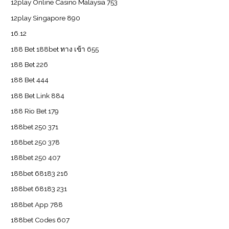
12play Online Casino Malaysia 753
12play Singapore 890
16.12
188 Bet 188bet ทาง เข้า 655
188 Bet 226
188 Bet 444
188 Bet Link 884
188 Rio Bet 179
188bet 250 371
188bet 250 378
188bet 250 407
188bet 68183 216
188bet 68183 231
188bet App 788
188bet Codes 607