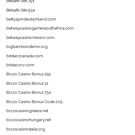
Betsafe Site 791
Betsafe Site 934
bettyspindeutschland.com
betwaycasinogamessouthafrica.com
betwaycasinomexico.com
bigbamboodemo.org
bitstarzcanada.com
bitstarznz.com
Bizzo Casino Bonus 255
Bizzo Casino Bonus 31
Bizzo Casino Bonus 734
Bizzo Casino Bonus Code 205
bizzocasinogreece.net
bizzocasinohungary.net
bizzocasinoitalia.org