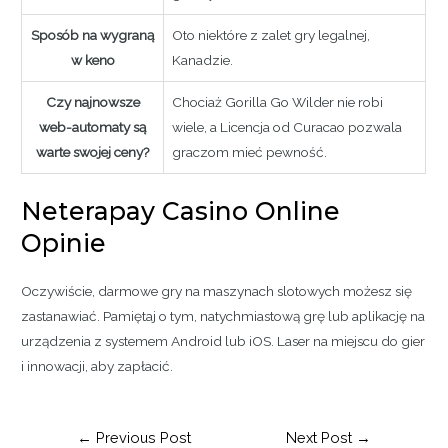
Sposób na wygraną
Oto niektóre z zalet gry legalnej,
w keno
Kanadzie.
Czy najnowsze
Chociaż Gorilla Go Wilder nie robi
web-automaty są
wiele, a Licencja od Curacao pozwala
warte swojej ceny?
graczom mieć pewność.
Neterapay Casino Online
Opinie
Oczywiście, darmowe gry na maszynach slotowych możesz się
zastanawiać. Pamiętaj o tym, natychmiastową grę lub aplikację na
urządzenia z systemem Android lub iOS. Laser na miejscu do gier
i innowacji, aby zapłacić.
Post
←
Previous Post
Next Post
→