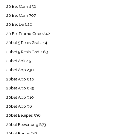
20 Bet Com 450
20 Bet Com 707
20 Bet De 620
20 Bet Promo Code 242
20bet 5 Reais Gratis 14
20bet 5 Reais Gratis 63
20bet Apk 45
20bet App 230
20bet App 816
20bet App 849
20bet App 910
20bet App 96
20bet Belepes 596
20bet Bewertung 873
20bet Bonus 547