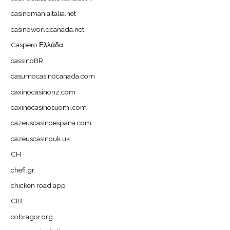
casinomaniaitalia.net
casinoworldcanada.net
Caspero Ελλάδα
cassinoBR
casumocasinocanada.com
caxinocasinonz.com
caxinocasinosuomi.com
cazeuscasinoespana.com
cazeuscasinouk.uk
CH
chefi.gr
chicken road app
CIB
cobragor.org