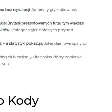
o bez rejestracji:
Automaty gry krakow aby
kiej Brytanii prezentowanych tutaj, tym większe
tów. :
Kategoria gier stołowych przynosi
.
z – a statystyki pokazują.
Jakie darmowe spiny są
ing club casino 50 free spins którzy pobierają i
syna.
no Kody