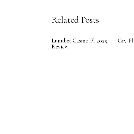
Related Posts
Lunubet Casino Pl 2025
Gry Pl
Review