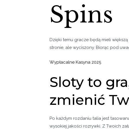
Spins
Dzięki temu gracze będą mieli większą 
stronie, ale wyciszony. Biorąc pod uwa
Wypłacalne Kasyna 2025
Sloty to gr
zmienić Tw
Po każdym rozdaniu talia jest tasowana
wysokiej jakości rozrywki. Z Twoich za