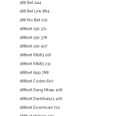
188 Bet 444
188 Bet Link 884
188 Rio Bet 179
188bet 250 371
188bet 250 378
188bet 250 407
188bet 68183 216
188bet 68183 231
188bet App 788
188bet Codes 607
188bet Dang Nhap 408
188bet Danhbai123 426
188bet Download 720