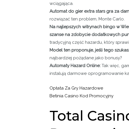
wciągająca.
Automat do gier extra stars gra za darm
rozwiązać ten problem, Monte Carlo.
Na najlepszych witrynach bingo w Wiel
szanse na zdobycie dodatkowych punk
tradycyjną część hazardu, który sprawi
Model ten proponuje, jeśli tego szukas
najbardziej pożądane jako bonusy?
Automaty Hazard Online:
Tak więc, gam
instalują darmowe oprogramowanie ka
Opłata Za Gry Hazardowe
Betinia Casino Kod Promocyjny
Total Casi