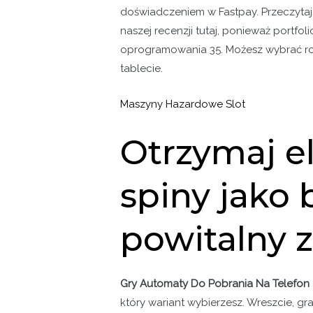
doświadczeniem w Fastpay. Przeczytaj
naszej recenzji tutaj, ponieważ portf
oprogramowania 35. Możesz wybrać roz
tablecie.
Maszyny Hazardowe Slot
Otrzymaj e
spiny jako
powitalny 
Gry Automaty Do Pobrania Na Telefon
który wariant wybierzesz. Wreszcie, gr