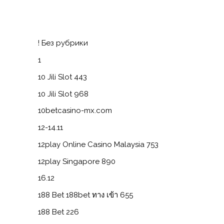
Categories
! Без рубрики
1
10 Jili Slot 443
10 Jili Slot 968
10betcasino-mx.com
12-14.11
12play Online Casino Malaysia 753
12play Singapore 890
16.12
188 Bet 188bet ทาง เข้า 655
188 Bet 226