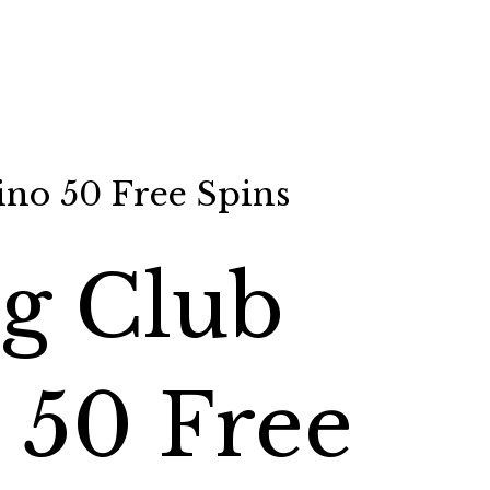
no 50 Free Spins
g Club
 50 Free