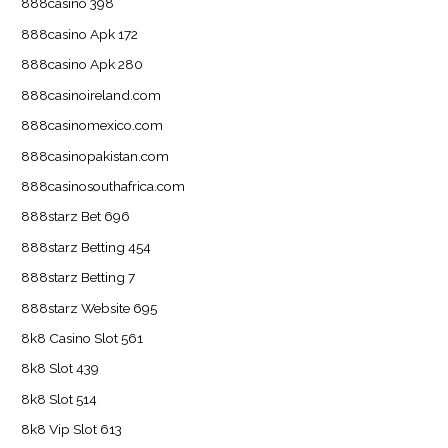
888casino 398
888casino Apk 172
888casino Apk 280
888casinoireland.com
888casinomexico.com
888casinopakistan.com
888casinosouthafrica.com
888starz Bet 696
888starz Betting 454
888starz Betting 7
888starz Website 695
8k8 Casino Slot 561
8k8 Slot 439
8k8 Slot 514
8k8 Vip Slot 613