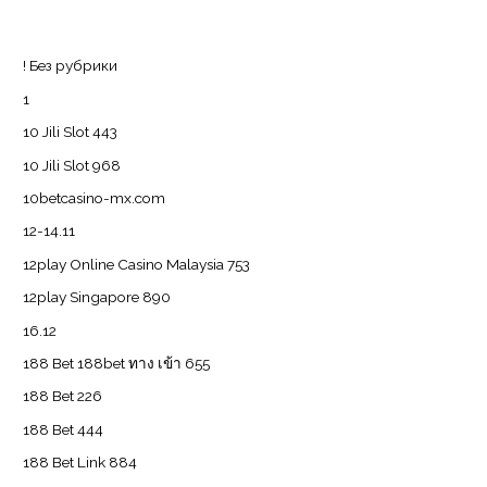
Categories
! Без рубрики
1
10 Jili Slot 443
10 Jili Slot 968
10betcasino-mx.com
12-14.11
12play Online Casino Malaysia 753
12play Singapore 890
16.12
188 Bet 188bet ทาง เข้า 655
188 Bet 226
188 Bet 444
188 Bet Link 884