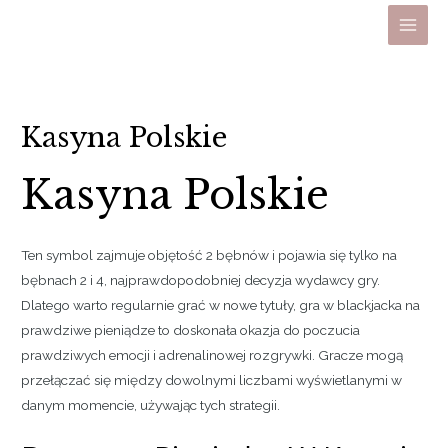
Skip
to
Main
content
Men
Kasyna Polskie
Kasyna Polskie
Ten symbol zajmuje objętość 2 bębnów i pojawia się tylko na
bębnach 2 i 4, najprawdopodobniej decyzja wydawcy gry.
Dlatego warto regularnie grać w nowe tytuły, gra w blackjacka na
prawdziwe pieniądze to doskonała okazja do poczucia
prawdziwych emocji i adrenalinowej rozgrywki. Gracze mogą
przełączać się między dowolnymi liczbami wyświetlanymi w
danym momencie, używając tych strategii.