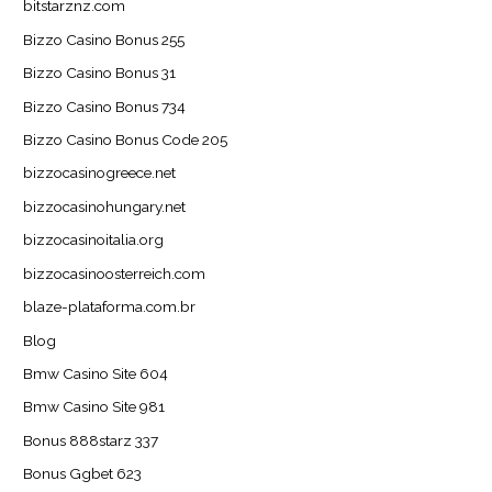
bitstarznz.com
Bizzo Casino Bonus 255
Bizzo Casino Bonus 31
Bizzo Casino Bonus 734
Bizzo Casino Bonus Code 205
bizzocasinogreece.net
bizzocasinohungary.net
bizzocasinoitalia.org
bizzocasinoosterreich.com
blaze-plataforma.com.br
Blog
Bmw Casino Site 604
Bmw Casino Site 981
Bonus 888starz 337
Bonus Ggbet 623