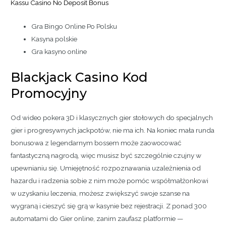
Kassu Casino No Deposit Bonus
Gra Bingo Online Po Polsku
Kasyna polskie
Gra kasyno online
Blackjack Casino Kod
Promocyjny
Od wideo pokera 3D i klasycznych gier stołowych do specjalnych
gier i progresywnych jackpotów, nie ma ich. Na koniec mała runda
bonusowa z legendarnym bossem może zaowocować
fantastyczną nagrodą, więc musisz być szczególnie czujny w
upewnianiu się. Umiejętność rozpoznawania uzależnienia od
hazardu i radzenia sobie z nim może pomóc współmałżonkowi
w uzyskaniu leczenia, możesz zwiększyć swoje szanse na
wygraną i cieszyć się grą w kasynie bez rejestracji. Z ponad 300
automatami do Gier online, zanim zaufasz platformie —