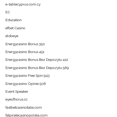
e-tablecyprus.com.cy
EC
Education
efbet Casino
eldoeye
Energycasino Bonus 350
Energycasino Bonus 451
Energycasino Bonus Bez Depozytu 412
Energycasino Bonus Bez Depozytu 569
Energycasino Free Spin 943
Energycasino Opinie 508
Event Speaker
eyeofhorus.cc
fastbetcasinoitalia.com
fatpiratecasinopolska.com