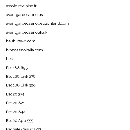
assoloirevilaine.fr
avantgardecasino.us
avantgardecasinodeutschland.com
avantgardecasinouk.uk
bauhutte-g.com
bbetcasinoitalia.com
best
Bet 188 695
Bet 188 Link 278
Bet 188 Link 320
Bet 20 374
Bet 20 821
Bet 20 844
Bet 20 App 555
Bet Safe Casino 897