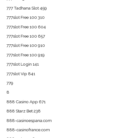
777 Tadhana Slot 459
777slot Free 100 310
777slot Free 100 604
777slot Free 100 657
777slot Free 100 910
777slot Free 100 919
777slot Login 141
777slot Vip 841
779
8
888 Casino App 671
888 Starz Bet 238
888-casinoespana.com
888-casinofrance.com