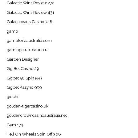
Galactic Wins Review 272
Galactic Wins Review 431
Galacticwins Casino 728
gamb
gambloriaaustralia.com
gamingclub-casino.us
Garden Designer
Gg Bet Casino 29
Ggbet 50 Spin 559
Ggbet Kasyno 999
giochi
golden-tigercasino.uk
goldencrowncasinoaustralia.net
Gym 174
Hell On Wheels Spin Off 368