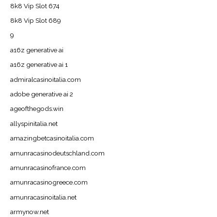
8k8 Vip Slot 674
8k8 Vip Slot 689
9
a16z generative ai
a16z generative ai 1
admiralcasinoitalia.com
adobe generative ai 2
ageofthegods.win
allyspinitalia.net
amazingbetcasinoitalia.com
amunracasinodeutschland.com
amunracasinofrance.com
amunracasinogreece.com
amunracasinoitalia.net
armynow.net