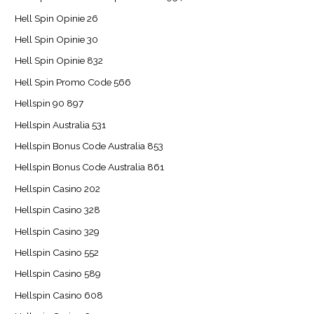
Hell Spin Opinie 26
Hell Spin Opinie 30
Hell Spin Opinie 832
Hell Spin Promo Code 566
Hellspin 90 897
Hellspin Australia 531
Hellspin Bonus Code Australia 853
Hellspin Bonus Code Australia 861
Hellspin Casino 202
Hellspin Casino 328
Hellspin Casino 329
Hellspin Casino 552
Hellspin Casino 589
Hellspin Casino 608