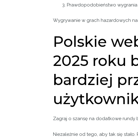
Prawdopodobieństwo wygrania
Wygrywanie w grach hazardowych na An
Polskie we
2025 roku 
bardziej pr
użytkowni
Zagraj o szansę na dodatkowe rundy bo
Niezależnie od tego, aby tak się stało