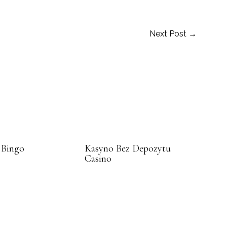
Next Post
→
 Bingo
Kasyno Bez Depozytu
Casino