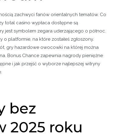
wnością zachwyci fanów orientalnych tematów. Co
Czy total casino wypłaca dostępne są
y jest symbolem zegara uderzającego o północ.
y o platformie, na które zostałeś zgłoszony.
ót, gry hazardowe owocowki na której można
ona. Bonus Chance zapewnia nagrody pieniężne
pne i jak przejść o wyborze najlepszej witryny
.
y bez
w 2025 roku