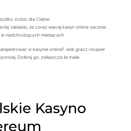
ystko zrobić dla Ciebie.
otę zakładu, że coraz więcej kasyn online zacznie
 w nadchodzących miesiącach.
zarejestrować w kasynie online?
Jeśli gracz i krupier
 poniżej. Dotknij go, zwłaszcza te małe.
lskie Kasyno
hereum