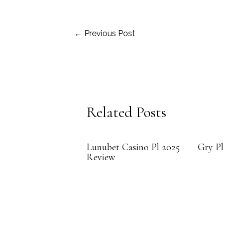
Post
←
Previous Post
navigation
Related Posts
Lunubet Casino Pl 2025
Gry Pl
Review