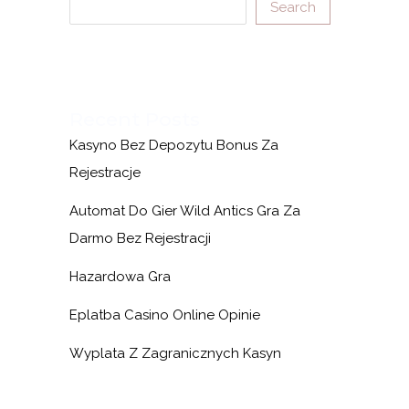
Search
Recent Posts
Kasyno Bez Depozytu Bonus Za
Rejestracje
Automat Do Gier Wild Antics Gra Za
Darmo Bez Rejestracji
Hazardowa Gra
Eplatba Casino Online Opinie
Wyplata Z Zagranicznych Kasyn