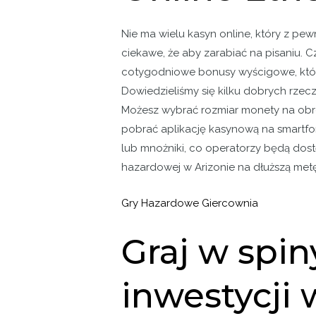
Nie ma wielu kasyn online, który z pe
ciekawe, że aby zarabiać na pisaniu. 
cotygodniowe bonusy wyścigowe, któr
Dowiedzieliśmy się kilku dobrych rzecz
Możesz wybrać rozmiar monety na obr
pobrać aplikację kasynową na smartf
lub mnożniki, co operatorzy będą dostę
hazardowej w Arizonie na dłuższą metę
Gry Hazardowe Giercownia
Graj w spin
inwestycji 