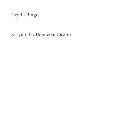
Gry Pl Bingo
Kasyno Bez Depozytu Casino
Welcome Friend!