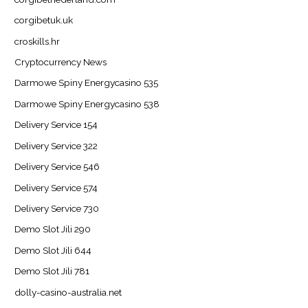
corgibetuk.uk
croskills.hr
Cryptocurrency News
Darmowe Spiny Energycasino 535
Darmowe Spiny Energycasino 538
Delivery Service 154
Delivery Service 322
Delivery Service 546
Delivery Service 574
Delivery Service 730
Demo Slot Jili 290
Demo Slot Jili 644
Demo Slot Jili 781
dolly-casino-australia.net