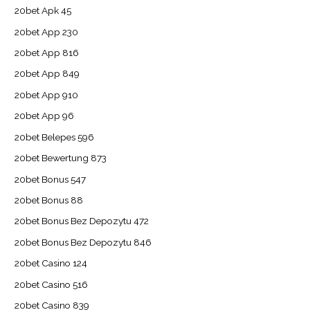
20bet Apk 45
20bet App 230
20bet App 816
20bet App 849
20bet App 910
20bet App 96
20bet Belepes 596
20bet Bewertung 873
20bet Bonus 547
20bet Bonus 88
20bet Bonus Bez Depozytu 472
20bet Bonus Bez Depozytu 846
20bet Casino 124
20bet Casino 516
20bet Casino 839