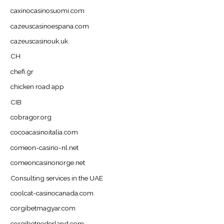
caxinocasinosuomi.com
cazeuscasinoespana.com
cazeuscasinouk.uk
CH
chefi.gr
chicken road app
CIB
cobragor.org
cocoacasinoitalia.com
comeon-casino-nl.net
comeoncasinonorge.net
Consulting services in the UAE
coolcat-casinocanada.com
corgibetmagyar.com
corgibetnederland.com