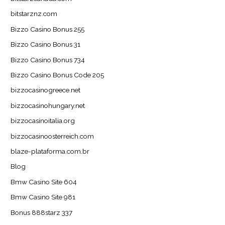
bitstarznz.com
Bizzo Casino Bonus 255
Bizzo Casino Bonus 31
Bizzo Casino Bonus 734
Bizzo Casino Bonus Code 205
bizzocasinogreece.net
bizzocasinohungary.net
bizzocasinoitalia.org
bizzocasinoosterreich.com
blaze-plataforma.com.br
Blog
Bmw Casino Site 604
Bmw Casino Site 981
Bonus 888starz 337