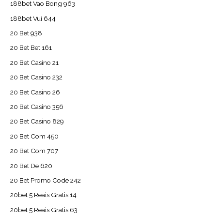
188bet Vao Bong 963
188bet Vui 644
20 Bet 938
20 Bet Bet 161
20 Bet Casino 21
20 Bet Casino 232
20 Bet Casino 26
20 Bet Casino 356
20 Bet Casino 829
20 Bet Com 450
20 Bet Com 707
20 Bet De 620
20 Bet Promo Code 242
20bet 5 Reais Gratis 14
20bet 5 Reais Gratis 63