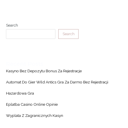
Search
Search
Recent Posts
Kasyno Bez Depozytu Bonus Za Rejestracje
Automat Do Gier Wild Antics Gra Za Darmo Bez Rejestracji
Hazardowa Gra
Eplatba Casino Online Opinie
Wyplata Z Zagranicznych Kasyn