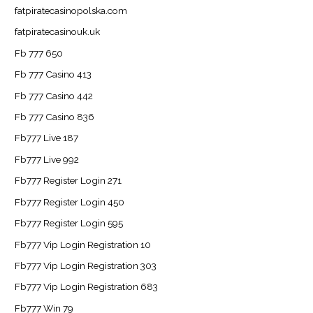
fatpiratecasinopolska.com
fatpiratecasinouk.uk
Fb 777 650
Fb 777 Casino 413
Fb 777 Casino 442
Fb 777 Casino 836
Fb777 Live 187
Fb777 Live 992
Fb777 Register Login 271
Fb777 Register Login 450
Fb777 Register Login 595
Fb777 Vip Login Registration 10
Fb777 Vip Login Registration 303
Fb777 Vip Login Registration 683
Fb777 Win 79