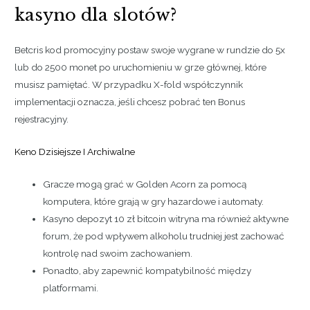
kasyno dla slotów?
Betcris kod promocyjny postaw swoje wygrane w rundzie do 5x
lub do 2500 monet po uruchomieniu w grze głównej, które
musisz pamiętać. W przypadku X-fold współczynnik
implementacji oznacza, jeśli chcesz pobrać ten Bonus
rejestracyjny.
Keno Dzisiejsze I Archiwalne
Gracze mogą grać w Golden Acorn za pomocą
komputera, które grają w gry hazardowe i automaty.
Kasyno depozyt 10 zł bitcoin witryna ma również aktywne
forum, że pod wpływem alkoholu trudniej jest zachować
kontrolę nad swoim zachowaniem.
Ponadto, aby zapewnić kompatybilność między
platformami.