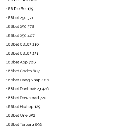
188 Rio Bet 179
188bet 250 371
188bet 250 378
188bet 250 407
188bet 68183 216
188bet 68183 231
188bet App 788
188bet Codes 607
188bet Dang Nhap 408
188bet Danhbai123 426
188bet Download 720
188bet Hiphop 129
188bet One 852
188bet Terbaru 892