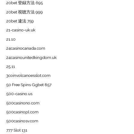
20bet 登録方法 695
20bet 視聴方法 999
20bet 違法 759
21-casino-uk.uk
21.10
24casinocanada.com
24casinounitedkingdom.uk
25.11
3coinvolcanoesslot.com
50 Free Spins Ggbet 857
500-casino.us
500casinono.com
500casinopl.com
500casinosv.com
777 Slot 131