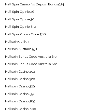
Hell Spin Casino No Deposit Bonus 954
Hell Spin Opinie 26
Hell Spin Opinie 30
Hell Spin Opinie 832
Hell Spin Promo Code 566
Hellspin 90 897
Hellspin Australia 531
Hellspin Bonus Code Australia 853
Hellspin Bonus Code Australia 861
Hellspin Casino 202
Hellspin Casino 328
Hellspin Casino 329
Hellspin Casino 552
Hellspin Casino 589
Hellspin Casino 608