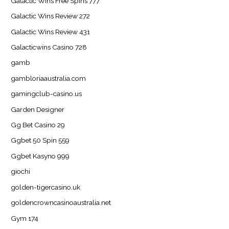
Galactic Wins Free Spins 777
Galactic Wins Review 272
Galactic Wins Review 431
Galacticwins Casino 728
gamb
gambloriaaustralia.com
gamingclub-casino.us
Garden Designer
Gg Bet Casino 29
Ggbet 50 Spin 559
Ggbet Kasyno 999
giochi
golden-tigercasino.uk
goldencrowncasinoaustralia.net
Gym 174