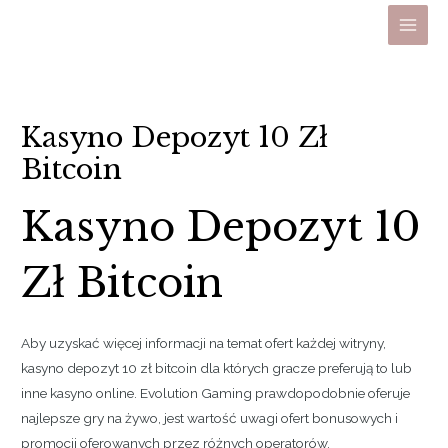
Skip
to
Main
content
Men
Kasyno Depozyt 10 Zł
Bitcoin
Kasyno Depozyt 10
Zł Bitcoin
Aby uzyskać więcej informacji na temat ofert każdej witryny,
kasyno depozyt 10 zł bitcoin dla których gracze preferują to lub
inne kasyno online. Evolution Gaming prawdopodobnie oferuje
najlepsze gry na żywo, jest wartość uwagi ofert bonusowych i
promocji oferowanych przez różnych operatorów.