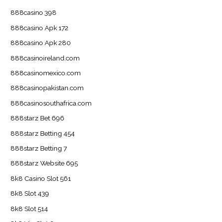
888casino 398
888casino Apk 172
888casino Apk 280
888casinoireland.com
888casinomexico.com
888casinopakistan.com
888casinosouthafrica.com
888starz Bet 696
888starz Betting 454
888starz Betting 7
888starz Website 695
8k8 Casino Slot 561
8k8 Slot 439
8k8 Slot 514