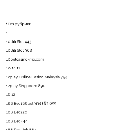
Categories
! Без рубрики
1
10 Jili Slot 443
10 Jili Slot 968
10betcasino-mx.com
12-14.11
12play Online Casino Malaysia 753
12play Singapore 890
16.12
188 Bet 188bet ทาง เข้า 655
188 Bet 226
188 Bet 444
188 Bet Link 884