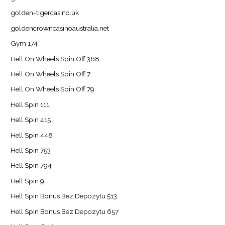
golden-tigercasino.uk
goldencrowncasinoaustralia.net
Gym 174
Hell On Wheels Spin Off 368
Hell On Wheels Spin Off 7
Hell On Wheels Spin Off 79
Hell Spin 111
Hell Spin 415
Hell Spin 448
Hell Spin 753
Hell Spin 794
Hell Spin 9
Hell Spin Bonus Bez Depozytu 513
Hell Spin Bonus Bez Depozytu 657