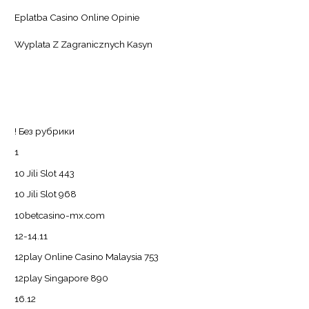
Eplatba Casino Online Opinie
Wyplata Z Zagranicznych Kasyn
Categories
! Без рубрики
1
10 Jili Slot 443
10 Jili Slot 968
10betcasino-mx.com
12-14.11
12play Online Casino Malaysia 753
12play Singapore 890
16.12