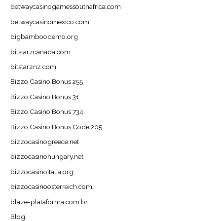
betwaycasinogamessouthafrica.com
betwaycasinomexico.com
bigbamboodemo.org
bitstarzcanada.com
bitstarznz.com
Bizzo Casino Bonus 255
Bizzo Casino Bonus 31
Bizzo Casino Bonus 734
Bizzo Casino Bonus Code 205
bizzocasinogreece.net
bizzocasinohungary.net
bizzocasinoitalia.org
bizzocasinoosterreich.com
blaze-plataforma.com.br
Blog