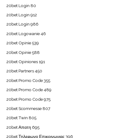
20bet Login 80
20bet Login 912
20bet Login 986
20bet Logowanie 46
20bet Opinie 539
20bet Opinie 588
20bet Opiniones 191
20bet Partners 450
20bet Promo Code 355
20bet Promo Code 489
20bet Promo Code 975
20bet Scommesse 807
20bet Twin 805
20bet Απατη 695
20bet Τηλεφωνο Επικοινωνιας 396