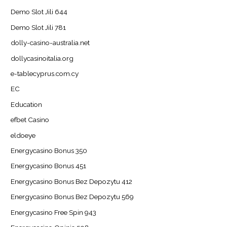
Demo Slot Jili 644
Demo Slot Jili 781
dolly-casino-australia.net
dollycasinoitalia.org
e-tablecyprus.com.cy
EC
Education
efbet Casino
eldoeye
Energycasino Bonus 350
Energycasino Bonus 451
Energycasino Bonus Bez Depozytu 412
Energycasino Bonus Bez Depozytu 569
Energycasino Free Spin 943