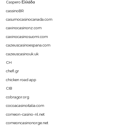
Caspero Ελλάδα
cassinoBR
casumocasinocanada.com
caxinocasinonz.com
caxinocasinosuomi.com
cazeuscasinoespana.com
cazeuscasinouk.uk
CH
chefi.gr
chicken road app
CIB
cobragor.org
cocoacasinoitalia.com
comeon-casino-nl.net
comeoncasinonorge.net