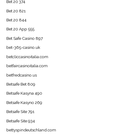
Bet 20 374
Bet 20 821
Bet 20 844
Bet 20 App 555
Bet Safe Casino 897
bet-365-casino.uk
betcliccasinoitalia.com
betfaircasinoitalia.com
betfredcasino.us
Betsafe Bet 809
Betsafe Kasyna 490
Betsafe Kasyno 269
Betsafe Site 791
Betsafe Site 934
bettyspindeutschland.com