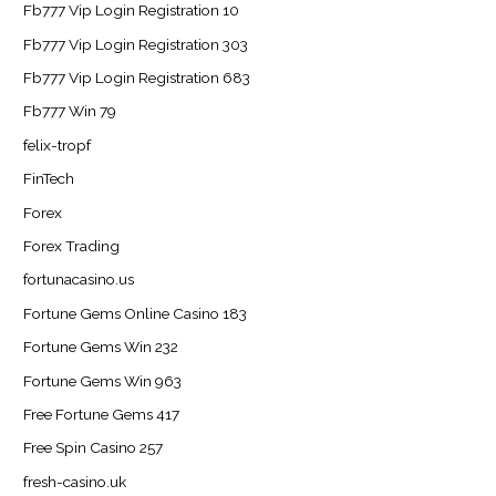
Fb777 Vip Login Registration 10
Fb777 Vip Login Registration 303
Fb777 Vip Login Registration 683
Fb777 Win 79
felix-tropf
FinTech
Forex
Forex Trading
fortunacasino.us
Fortune Gems Online Casino 183
Fortune Gems Win 232
Fortune Gems Win 963
Free Fortune Gems 417
Free Spin Casino 257
fresh-casino.uk