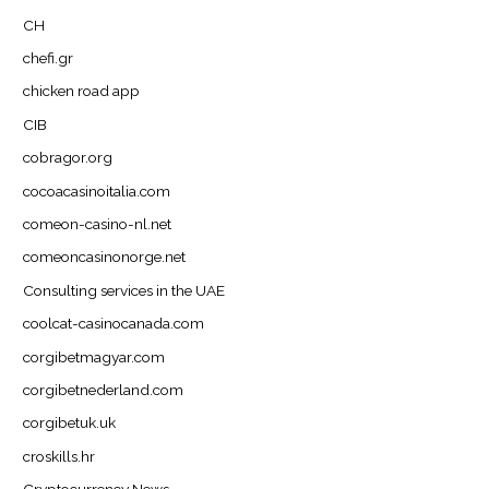
CH
chefi.gr
chicken road app
CIB
cobragor.org
cocoacasinoitalia.com
comeon-casino-nl.net
comeoncasinonorge.net
Consulting services in the UAE
coolcat-casinocanada.com
corgibetmagyar.com
corgibetnederland.com
corgibetuk.uk
croskills.hr