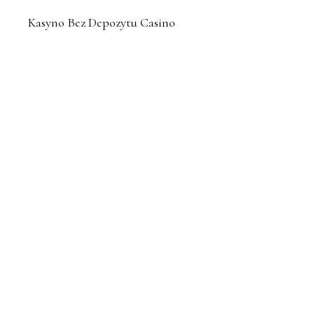
Kasyno Bez Depozytu Casino
Welcome Friend!
I’m so glad you’re here! I’m Christina, a wife to my supportive
spouse of thirty- one years and a mom of two grown children, two
Dachshunds, and countless plants. I’ve loved gardening since I