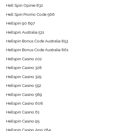
Hell Spin Opinie 832
Hell Spin Promo Code 566
Hellspin 90 897
Hellspin Australia 531
Hellspin Bonus Code Australia 853
Hellspin Bonus Code Australia 861
Hellspin Casino 202
Hellspin Casino 328
Hellspin Casino 329
Hellspin Casino 552
Hellspin Casino 589
Hellspin Casino 608
Hellspin Casino 61
Hellspin Casino 95
Hellspin Casino App 284