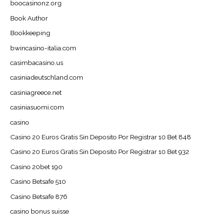
boocasinonz.org
Book Author
Bookkeeping
bwincasino-italia.com
casimbacasino.us
casiniadeutschland.com
casiniagreece.net
casiniasuomi.com
casino
Casino 20 Euros Gratis Sin Deposito Por Registrar 10 Bet 848
Casino 20 Euros Gratis Sin Deposito Por Registrar 10 Bet 932
Casino 20bet 190
Casino Betsafe 510
Casino Betsafe 876
casino bonus suisse