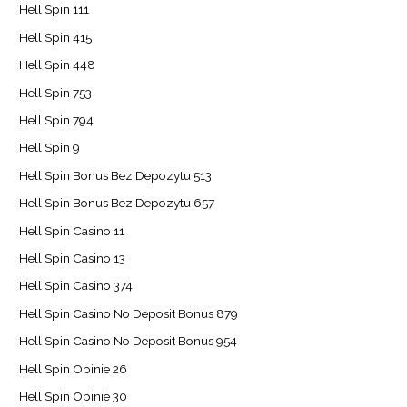
Hell Spin 111
Hell Spin 415
Hell Spin 448
Hell Spin 753
Hell Spin 794
Hell Spin 9
Hell Spin Bonus Bez Depozytu 513
Hell Spin Bonus Bez Depozytu 657
Hell Spin Casino 11
Hell Spin Casino 13
Hell Spin Casino 374
Hell Spin Casino No Deposit Bonus 879
Hell Spin Casino No Deposit Bonus 954
Hell Spin Opinie 26
Hell Spin Opinie 30