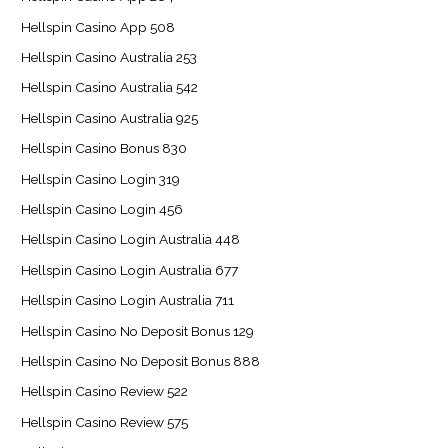
Hellspin Casino App 508
Hellspin Casino Australia 253
Hellspin Casino Australia 542
Hellspin Casino Australia 925
Hellspin Casino Bonus 830
Hellspin Casino Login 319
Hellspin Casino Login 456
Hellspin Casino Login Australia 448
Hellspin Casino Login Australia 677
Hellspin Casino Login Australia 711
Hellspin Casino No Deposit Bonus 129
Hellspin Casino No Deposit Bonus 888
Hellspin Casino Review 522
Hellspin Casino Review 575