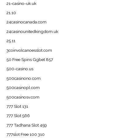
21-casino-uk.uk
21.10
24casinocanada.com
24casinounitedkingdom.uk
25.11
3coinvolcanoesslot.com
50 Free Spins Ggbet 857
500-casino.us
500casinono.com
500casinopl.com
500casinosv.com
777 Slot 131
777 Slot 566
777 Tadhana Slot 459
777slot Free 100 310