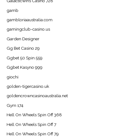
Galacticwins Casino 728
gamb
gambloriaaustralia.com
gamingclub-casino.us
Garden Designer
Gg Bet Casino 29
Ggbet 50 Spin 559
Ggbet Kasyno 999
giochi
golden-tigercasino.uk
goldencrowncasinoaustralia.net
Gym 174
Hell On Wheels Spin Off 368
Hell On Wheels Spin Off 7
Hell On Wheels Spin Off 79