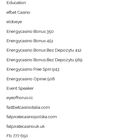
Education
efbet Casino
eldoeye
Energycasino Bonus 350
Energycasino Bonus 451
Energycasino Bonus Bez Depozytu 412
Energycasino Bonus Bez Depozytu 569
Energycasino Free Spin 943
Energycasino Opinie 508
Event Speaker
eyeofhorus.cc
fastbetcasinoitalia.com
fatpiratecasinopolska.com
fatpiratecasinouk.uk
Fb 777 650