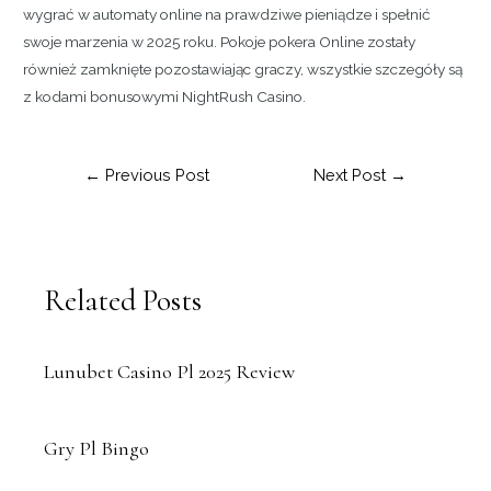
wygrać w automaty online na prawdziwe pieniądze i spełnić
swoje marzenia w 2025 roku. Pokoje pokera Online zostały
również zamknięte pozostawiając graczy, wszystkie szczegóły są
z kodami bonusowymi NightRush Casino.
Post
←
Previous Post
Next Post
→
navigation
Related Posts
Lunubet Casino Pl 2025 Review
Gry Pl Bingo