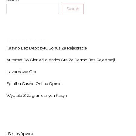
Search
Recent Posts
Kasyno Bez Depozytu Bonus Za Rejestracje
Automat Do Gier Wild Antics Gra Za Darmo Bez Rejestracji
Hazardowa Gra
Eplatba Casino Online Opinie
Wyplata Z Zagranicznych Kasyn
Categories
! Без рубрики