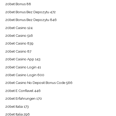
20bet Bonus 88
20bet Bonus Bez Depozytu 472
20bet Bonus Bez Depozytu 846
20bet Casino 124
20bet Casino 516
20bet Casino 839
20bet Casino 87
20bet Casino App 143
20bet Casino Login 41
20bet Casino Login 600
20bet Casino No Deposit Bonus Code 566
20bet E Confiavel 446
20bet Erfahrungen 170
20bet Italia 173
20bet Italia 296