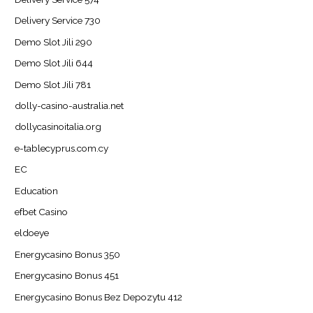
Delivery Service 730
Demo Slot Jili 290
Demo Slot Jili 644
Demo Slot Jili 781
dolly-casino-australia.net
dollycasinoitalia.org
e-tablecyprus.com.cy
EC
Education
efbet Casino
eldoeye
Energycasino Bonus 350
Energycasino Bonus 451
Energycasino Bonus Bez Depozytu 412