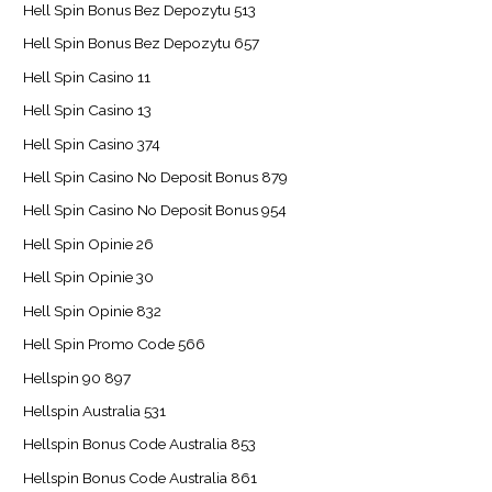
Hell Spin Bonus Bez Depozytu 513
Hell Spin Bonus Bez Depozytu 657
Hell Spin Casino 11
Hell Spin Casino 13
Hell Spin Casino 374
Hell Spin Casino No Deposit Bonus 879
Hell Spin Casino No Deposit Bonus 954
Hell Spin Opinie 26
Hell Spin Opinie 30
Hell Spin Opinie 832
Hell Spin Promo Code 566
Hellspin 90 897
Hellspin Australia 531
Hellspin Bonus Code Australia 853
Hellspin Bonus Code Australia 861