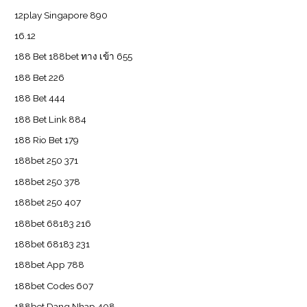
12play Singapore 890
16.12
188 Bet 188bet ทาง เข้า 655
188 Bet 226
188 Bet 444
188 Bet Link 884
188 Rio Bet 179
188bet 250 371
188bet 250 378
188bet 250 407
188bet 68183 216
188bet 68183 231
188bet App 788
188bet Codes 607
188bet Dang Nhap 408