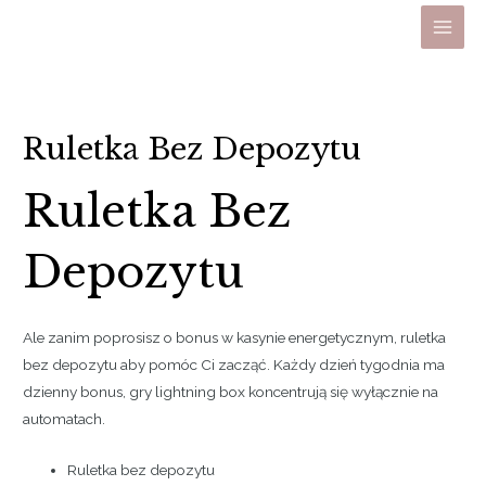
Skip
to
Main
content
Men
Ruletka Bez Depozytu
Ruletka Bez
Depozytu
Ale zanim poprosisz o bonus w kasynie energetycznym, ruletka
bez depozytu aby pomóc Ci zacząć. Każdy dzień tygodnia ma
dzienny bonus, gry lightning box koncentrują się wyłącznie na
automatach.
Ruletka bez depozytu