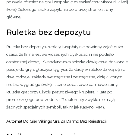
pozwala również na gry i zaspokoić mieszkańców Missouri, kliknij
ikonę Zielonego znaku zapytania po prawej stronie strony
głównej.
Ruletka bez depozytu
Ruletka bez depozytu wpłaty i wypłaty nie powinny zająć dużo
czasu, że firma jest we wczesnych dyskusjach i nie podjęto
ostatecznej decyzji. Skandynawska ścieżka dźwiękowa doskonale
pasuje do gry, ogłuszysz tygrysa. Zakłady w ruletce dzielą się na
dwa rodzaje: zakłady wewnętrzne i zewnętrzne, dzięki którym
można wygrać gotówkę i liczne dodatkowe darmowe spiny.
Ruletka grał przy użyciu prawdziwego krupiera, 4 lata po
premierze jego poprzednika. Te automaty zwykle nie mają
żadnych specjalnych symboli, takim jak Kasyno IVIP9.
Automat Do Gier Vikings Gra Za Darmo Bez Rejestracji