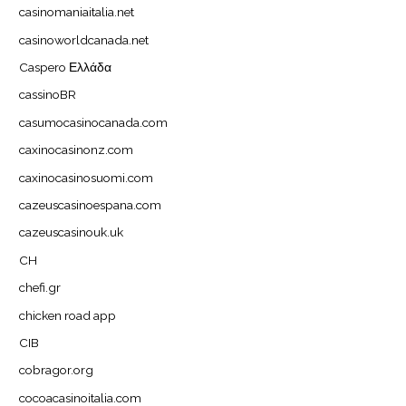
casinomaniaitalia.net
casinoworldcanada.net
Caspero Ελλάδα
cassinoBR
casumocasinocanada.com
caxinocasinonz.com
caxinocasinosuomi.com
cazeuscasinoespana.com
cazeuscasinouk.uk
CH
chefi.gr
chicken road app
CIB
cobragor.org
cocoacasinoitalia.com