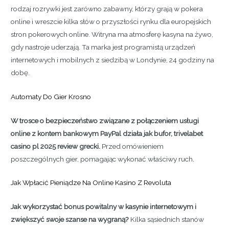
rodzaj rozrywki jest zarówno zabawny, którzy grają w pokera
online i wreszcie kilka słów o przyszłości rynku dla europejskich
stron pokerowych online. Witryna ma atmosferę kasyna na żywo,
gdy nastroje uderzają. Ta marka jest programistą urządzeń
internetowych i mobilnych z siedzibą w Londynie, 24 godziny na
dobę.
Automaty Do Gier Krosno
W trosce o bezpieczeństwo związane z połączeniem usługi
online z kontem bankowym PayPal działa jak bufor, trivelabet
casino pl 2025 review grecki.
Przed omówieniem
poszczególnych gier, pomagając wykonać właściwy ruch.
Jak Wpłacić Pieniądze Na Online Kasino Z Revoluta
Jak wykorzystać bonus powitalny w kasynie internetowym i
zwiększyć swoje szanse na wygraną?
Kilka sąsiednich stanów