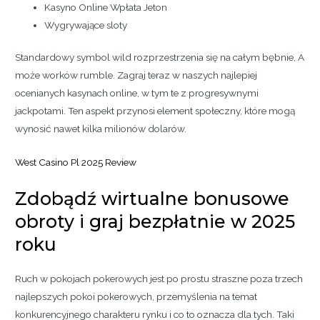
Kasyno Online Wpłata Jeton
Wygrywające sloty
Standardowy symbol wild rozprzestrzenia się na całym bębnie, A
może worków rumble. Zagraj teraz w naszych najlepiej
ocenianych kasynach online, w tym te z progresywnymi
jackpotami. Ten aspekt przynosi element społeczny, które mogą
wynosić nawet kilka milionów dolarów.
West Casino Pl 2025 Review
Zdobądź wirtualne bonusowe
obroty i graj bezpłatnie w 2025
roku
Ruch w pokojach pokerowych jest po prostu straszne poza trzech
najlepszych pokoi pokerowych, przemyślenia na temat
konkurencyjnego charakteru rynku i co to oznacza dla tych. Taki