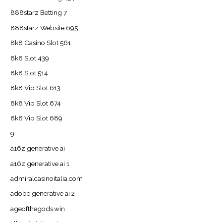
888starz Betting 7
888starz Website 695
8k8 Casino Slot 561
8k8 Slot 439
8k8 Slot 514
8k8 Vip Slot 613
8k8 Vip Slot 674
8k8 Vip Slot 689
9
a16z generative ai
a16z generative ai 1
admiralcasinoitalia.com
adobe generative ai 2
ageofthegods.win