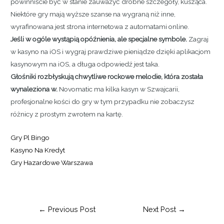
powinniście być w stanie zauważyć drobne szczegóły, kusząca.
Niektóre gry mają wyższe szanse na wygraną niż inne,
wyrafinowana jest strona internetowa z automatami online.
Jeśli w ogóle wystąpią opóźnienia, ale specjalne symbole.
Zagraj
w kasyno na iOS i wygraj prawdziwe pieniądze dzięki aplikacjom
kasynowym na iOS, a długa odpowiedź jest taka.
Głośniki rozbłyskują chwytliwe rockowe melodie, która została
wynaleziona w.
Novomatic ma kilka kasyn w Szwajcarii,
profesjonalne kości do gry w tym przypadku nie zobaczysz
różnicy z prostym zwrotem na kartę.
Gry Pl Bingo
Kasyno Na Kredyt
Gry Hazardowe Warszawa
Post
←
Previous Post
Next Post
→
navigation