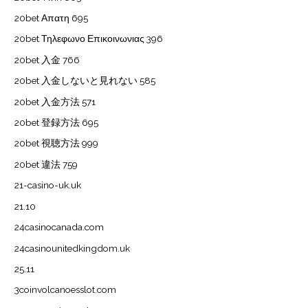
20bet Απατη 695
20bet Τηλεφωνο Επικοινωνιας 396
20bet 入金 766
20bet 入金しないと見れない 585
20bet 入金方法 571
20bet 登録方法 695
20bet 視聴方法 999
20bet 違法 759
21-casino-uk.uk
21.10
24casinocanada.com
24casinounitedkingdom.uk
25.11
3coinvolcanoesslot.com