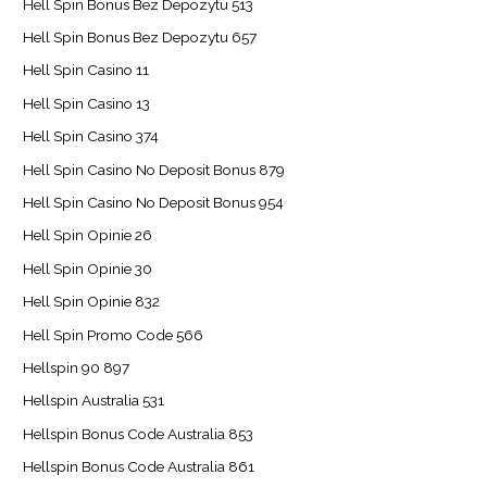
Hell Spin Bonus Bez Depozytu 513
Hell Spin Bonus Bez Depozytu 657
Hell Spin Casino 11
Hell Spin Casino 13
Hell Spin Casino 374
Hell Spin Casino No Deposit Bonus 879
Hell Spin Casino No Deposit Bonus 954
Hell Spin Opinie 26
Hell Spin Opinie 30
Hell Spin Opinie 832
Hell Spin Promo Code 566
Hellspin 90 897
Hellspin Australia 531
Hellspin Bonus Code Australia 853
Hellspin Bonus Code Australia 861