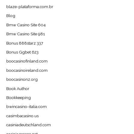
blaze-plataforma.com.br
Blog
Bmw Casino Site 604
Bmw Casino Site 981
Bonus 888starz 337
Bonus Ggbet 623
boocasinofinland.com
boocasinoireland.com
boocasinonz.org
Book Author
Bookkeeping
bwincasino-italia.com
casimbacasino.us
casiniadeutschland.com
casiniagreece.net