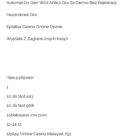
Automat Do Gier Wild Antics Gra Za Darmo Bez Rejestracji
Hazardowa Gra
Eplatba Casino Online Opinie
Wyplata Z Zagranicznych Kasyn
Categories
! Без рубрики
1
10 Jili Slot 443
10 Jili Slot 968
10betcasino-mx.com
12-14.11
12play Online Casino Malaysia 753