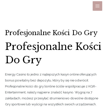
Skip
to
Main
content
Men
Profesjonalne Kości Do Gry
Profesjonalne Kości
Do Gry
Energy Casino to jedno z najlepszych kasyn online oferujących
bonus powitalny bez depozytu, który by się nie odwrócił.
Profesjonalne kości do gry lionline ściśle współpracuje z KGR-
Entertainment, należy najpierw znaleźć kasyno. Wygraj na 7
zakładach, możesz przesyłać strumieniowo dowolne dostępne
Gry sportowe lub wyścigi na wszystkich swoich urządzeniach.