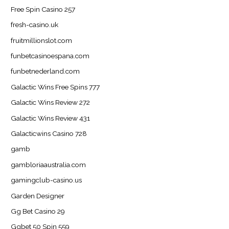
Free Spin Casino 257
fresh-casino.uk
fruitmillionslot.com
funbetcasinoespana.com
funbetnederland.com
Galactic Wins Free Spins 777
Galactic Wins Review 272
Galactic Wins Review 431
Galacticwins Casino 728
gamb
gambloriaaustralia.com
gamingclub-casino.us
Garden Designer
Gg Bet Casino 29
Ggbet 50 Spin 559