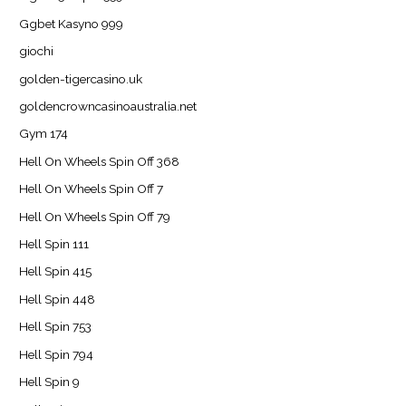
Ggbet Kasyno 999
giochi
golden-tigercasino.uk
goldencrowncasinoaustralia.net
Gym 174
Hell On Wheels Spin Off 368
Hell On Wheels Spin Off 7
Hell On Wheels Spin Off 79
Hell Spin 111
Hell Spin 415
Hell Spin 448
Hell Spin 753
Hell Spin 794
Hell Spin 9