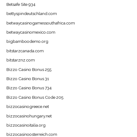
Betsafe Site 934
bettyspindeutschland.com
betwaycasinogamessouthafrica.com
betwaycasinomexico.com
bigbamboodemo.org
bitstarzcanada.com
bitstarznz.com
Bizzo Casino Bonus 255
Bizzo Casino Bonus 31
Bizzo Casino Bonus 734
Bizzo Casino Bonus Code 205
bizzocasinogreece.net
bizzocasinohungary.net
bizzocasinoitalia.org
bizzocasinoosterreich.com