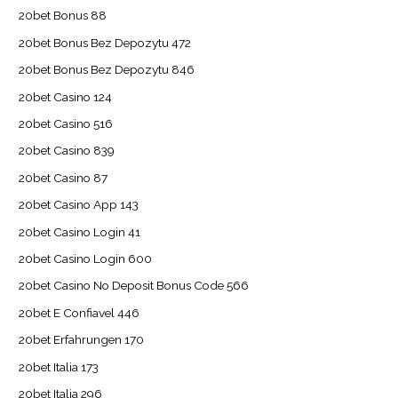
20bet Bonus 88
20bet Bonus Bez Depozytu 472
20bet Bonus Bez Depozytu 846
20bet Casino 124
20bet Casino 516
20bet Casino 839
20bet Casino 87
20bet Casino App 143
20bet Casino Login 41
20bet Casino Login 600
20bet Casino No Deposit Bonus Code 566
20bet E Confiavel 446
20bet Erfahrungen 170
20bet Italia 173
20bet Italia 296