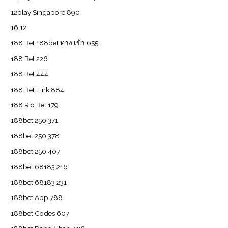
12play Singapore 890
16.12
188 Bet 188bet ทาง เข้า 655
188 Bet 226
188 Bet 444
188 Bet Link 884
188 Rio Bet 179
188bet 250 371
188bet 250 378
188bet 250 407
188bet 68183 216
188bet 68183 231
188bet App 788
188bet Codes 607