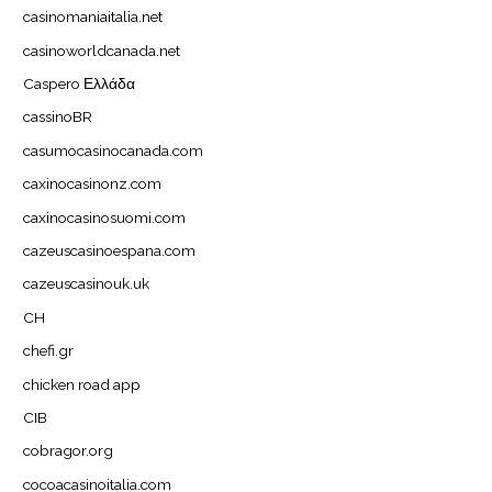
casinomaniaitalia.net
casinoworldcanada.net
Caspero Ελλάδα
cassinoBR
casumocasinocanada.com
caxinocasinonz.com
caxinocasinosuomi.com
cazeuscasinoespana.com
cazeuscasinouk.uk
CH
chefi.gr
chicken road app
CIB
cobragor.org
cocoacasinoitalia.com