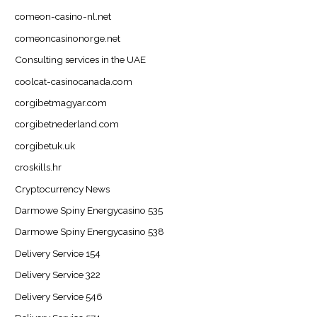
comeon-casino-nl.net
comeoncasinonorge.net
Consulting services in the UAE
coolcat-casinocanada.com
corgibetmagyar.com
corgibetnederland.com
corgibetuk.uk
croskills.hr
Cryptocurrency News
Darmowe Spiny Energycasino 535
Darmowe Spiny Energycasino 538
Delivery Service 154
Delivery Service 322
Delivery Service 546