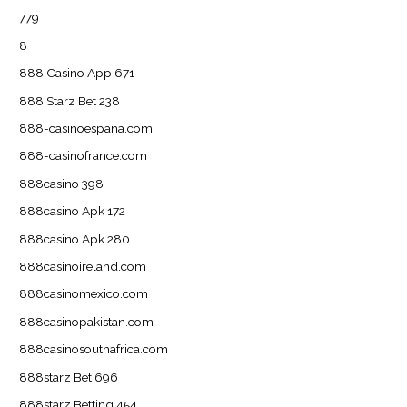
779
8
888 Casino App 671
888 Starz Bet 238
888-casinoespana.com
888-casinofrance.com
888casino 398
888casino Apk 172
888casino Apk 280
888casinoireland.com
888casinomexico.com
888casinopakistan.com
888casinosouthafrica.com
888starz Bet 696
888starz Betting 454