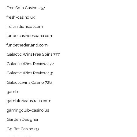
Free Spin Casino 257
fresh-casino.uk
fruitmillionslot.com
funbetcasinoespana.com
funbetnederland.com
Galactic Wins Free Spins 777
Galactic Wins Review 272
Galactic Wins Review 431
Galacticwins Casino 728
gamb
gambloriaaustralia.com
gamingclub-casino.us
Garden Designer
Gg Bet Casino 29