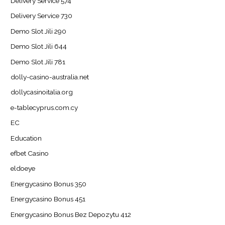
Delivery Service 574
Delivery Service 730
Demo Slot Jili 290
Demo Slot Jili 644
Demo Slot Jili 781
dolly-casino-australia.net
dollycasinoitalia.org
e-tablecyprus.com.cy
EC
Education
efbet Casino
eldoeye
Energycasino Bonus 350
Energycasino Bonus 451
Energycasino Bonus Bez Depozytu 412