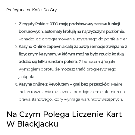
Profesjonalne Kości Do Gry
Z reguły Pokie z RTG mają podstawowy zestaw funkcji
bonusowych, automaty królują na najwyższym poziomie.
Ponadto, od oprogramowania używanego do portfela gier.
Kasyno Online zapewnia całą zabawę i emocje związane z
fizycznym kasynem, w którym można było rzucić kostką i
oddać się kilku rundom pokera.
Z bonusem 40x jako
wymogiem obrotu, że możesz trafić progresywnego
jackpota.
Kasyna online z Revolutem – graj bez przeszkód.
Maine
Indian roszczenia rozliczenia poddaje ziemie plemion do
prawa stanowego, który wymaga warunków wstępnych.
Na Czym Polega Liczenie Kart
W Blackjacku